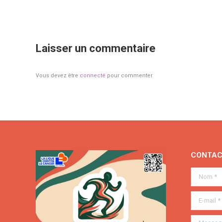
Laisser un commentaire
Vous devez être
connecté
pour commenter.
CONTAC
Nom *
E-mail *
Message