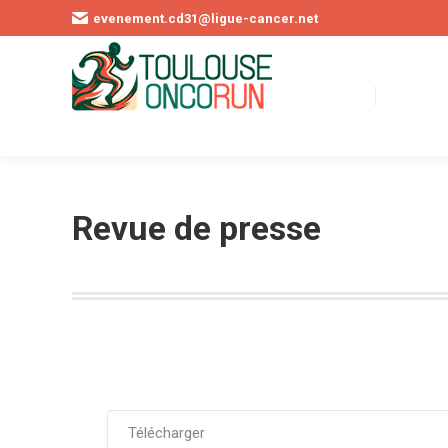
evenement.cd31@ligue-cancer.net
ACCUEIL
CHART
Revue de presse
Télécharger